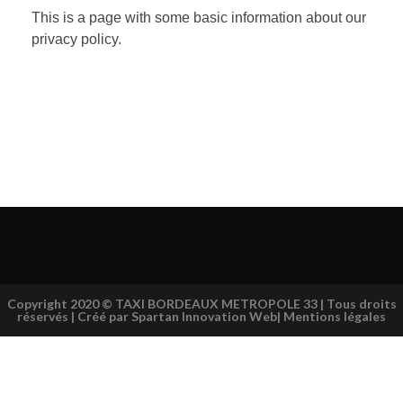
This is a page with some basic information about our
privacy policy.
Copyright 2020 © TAXI BORDEAUX METROPOLE 33 | Tous droits
réservés |
Créé par Spartan Innovation Web
|
Mentions légales