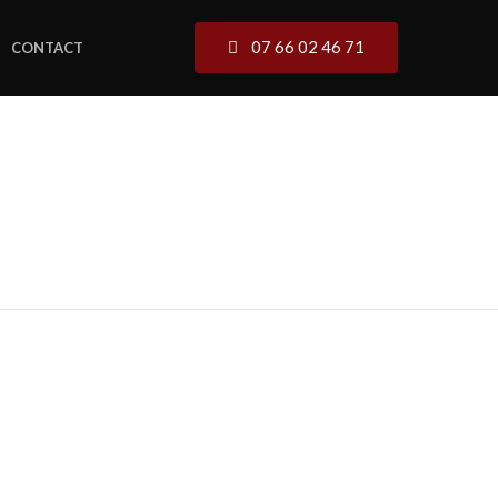
07 66 02 46 71
CONTACT
ILLON