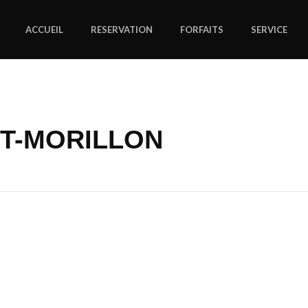
ACCUEIL
RESERVATION
FORFAITS
SERVICE
NT-MORILLON
acter TAXI SAINT-MOR