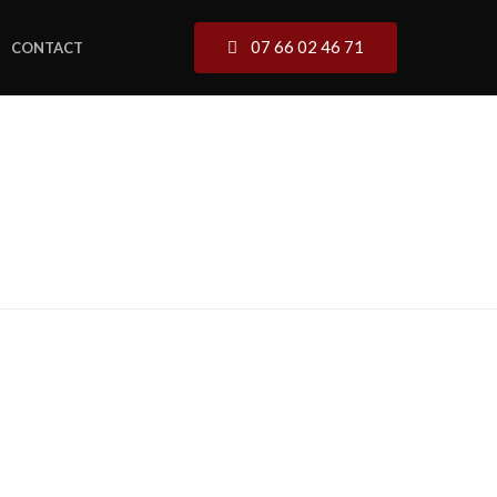
07 66 02 46 71
CONTACT
E-MÉDOC